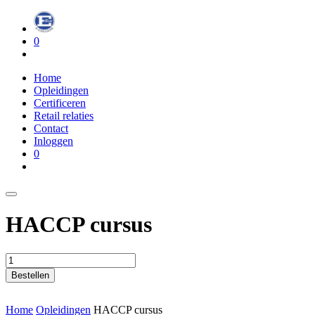
0
Home
Opleidingen
Certificeren
Retail relaties
Contact
Inloggen
0
HACCP cursus
Bestellen
Home
Opleidingen
HACCP cursus