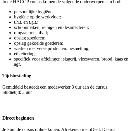
In de HACCP cursus komen de volgende onderwerpen aan bod:
persoonlijke hygiëne;
hygiëne op de werkvloer;
t.h.t. en t.g.t.;
schoonmaken, reinigen en desinfecteren;
omgaan met afval;
opslag goederen;
opslag gekoelde goederen;
werken met verse producten: besmetting;
etikettering;
specifiek voor afdelingen: slagerij, vleeswaren, brood, kaas en
agf.
Tijdsbesteding
Gemiddeld besteedt een medewerker 3 uur aan de cursus.
Studietijd: 3 uur
Direct beginnen
Je kunt de cursus online kopen. Afrekenen met iDeal. Daarna