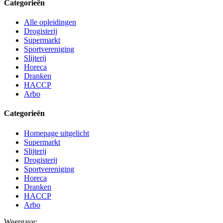
Categorieën
Alle opleidingen
Drogisterij
Supermarkt
Sportvereniging
Slijterij
Horeca
Dranken
HACCP
Arbo
Categorieën
Homepage uitgelicht
Supermarkt
Slijterij
Drogisterij
Sportvereniging
Horeca
Dranken
HACCP
Arbo
Weergave: