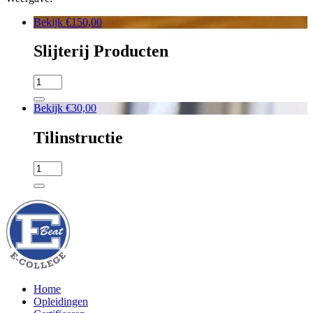
Bekijk
€
150,00
Slijterij Producten
Bekijk
€
30,00
Tilinstructie
Home
Opleidingen