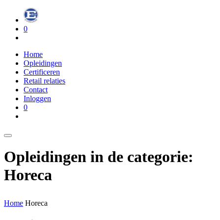
0
Home
Opleidingen
Certificeren
Retail relaties
Contact
Inloggen
0
Opleidingen in de categorie:
Horeca
Home
Horeca